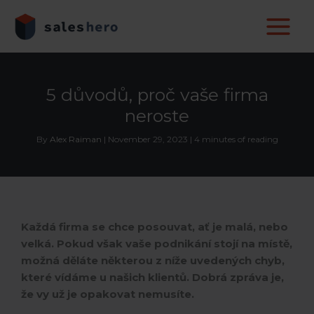
Skip
to
content
5 důvodů, proč vaše firma
neroste
By
Alex Raiman
|
November 29, 2023
|
4 minutes of reading
Každá firma se chce posouvat, ať je malá, nebo
velká. Pokud však vaše podnikání stojí na místě,
možná děláte některou z níže uvedených chyb,
které vídáme u našich klientů. Dobrá zpráva je,
že vy už je opakovat nemusíte.