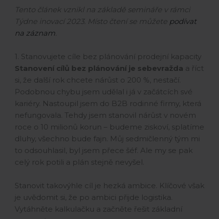
Tento článek vznikl na základě semináře v rámci
Týdne inovací 2023. Místo čtení se můžete
podívat
na záznam
.
1. Stanovujete cíle bez plánování prodejní kapacity
Stanovení cílů bez plánování je sebevražda
a říct
si, že další rok chcete nárůst o 200 %, nestačí.
Podobnou chybu jsem udělal i já v začátcích své
kariéry. Nastoupil jsem do B2B rodinné firmy, která
nefungovala. Tehdy jsem stanovil nárůst v novém
roce o 10 milionů korun – budeme ziskoví, splatíme
dluhy, všechno bude fajn. Můj sedmičlenný tým mi
to odsouhlasil, byl jsem přece šéf. Ale my se pak
celý rok potili a plán stejně nevyšel.
Stanovit takovýhle cíl je hezká ambice. Klíčové však
je uvědomit si, že po ambici přijde logistika.
Vytáhněte kalkulačku a začněte řešit základní