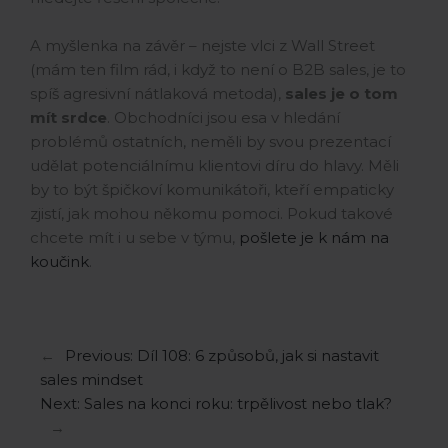
A myšlenka na závěr – nejste vlci z Wall Street
(mám ten film rád, i když to není o B2B sales, je to
spíš agresivní nátlaková metoda),
sales je o tom
mít srdce
. Obchodníci jsou esa v hledání
problémů ostatních, neměli by svou prezentací
udělat potenciálnímu klientovi díru do hlavy. Měli
by to být špičkoví komunikátoři, kteří empaticky
zjistí, jak mohou někomu pomoci. Pokud takové
chcete mít i u sebe v týmu,
pošlete je k nám na
koučink
.
←
Previous:
Díl 108: 6 způsobů, jak si nastavit
sales mindset
Next:
Sales na konci roku: trpělivost nebo tlak?
→