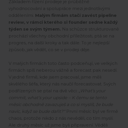
Základem řízení prodeje je průběžné
vyhodnocování a spolupráce mezi jednotlivými
odděleními.
Malým firmám stačí zavést pipeline
review, v rámci kterého si founder sedne každý
týden se svým týmem.
Na schůzce strukturovaně
prochází všechny obchodní příležitosti, ptá se na
progres, na další kroky a tak dále. To je nejlepší
způsob, jak vědět, co se v prodeji děje.
V malých firmách toto často podceňují, ve velkých
firmách spíš neberou vážně a forecast pak nesedí.
V jedné firmě, kde jsem pracoval, jsme měli
skvělého šéfa, který nás naučil forecastovat. Svých
podřízených se ptal na dvě věci:
„What’s your
commit, what’s your upside – K čemu se tento
měsíc obchodně zavazuješ a co si myslíš, že bude
navíc, když se bude dařit?“
První měsíc byl ve firmě
chaos, protože nikdo z nás nevěděl, co tím myslí.
Ale druhý měsíc už jsme byli připravení. Věděli