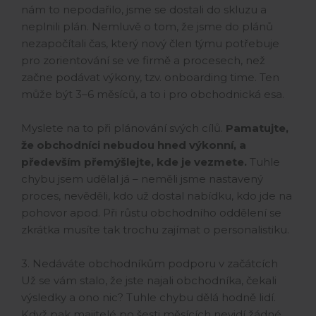
nám to nepodařilo, jsme se dostali do skluzu a
neplnili plán. Nemluvě o tom, že jsme do plánů
nezapočítali čas, který nový člen týmu potřebuje
pro zorientování se ve firmě a procesech, než
začne podávat výkony, tzv. onboarding time. Ten
může být 3–6 měsíců, a to i pro obchodnická esa.
Myslete na to při plánování svých cílů.
Pamatujte,
že obchodníci nebudou hned výkonní, a
především přemýšlejte, kde je vezmete.
Tuhle
chybu jsem udělal já – neměli jsme nastavený
proces, nevěděli, kdo už dostal nabídku, kdo jde na
pohovor apod. Při růstu obchodního oddělení se
zkrátka musíte tak trochu zajímat o personalistiku.
3. Nedáváte obchodníkům podporu v začátcích
Už se vám stalo, že jste najali obchodníka, čekali
výsledky a ono nic? Tuhle chybu dělá hodně lidí.
Když pak majitelé po šesti měsících nevidí žádné