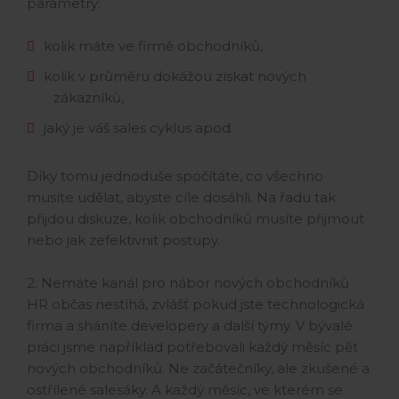
parametry:
kolik máte ve firmě obchodníků,
kolik v průměru dokážou získat nových
zákazníků,
jaký je váš sales cyklus apod.
Díky tomu jednoduše spočítáte, co všechno
musíte udělat, abyste cíle dosáhli. Na řadu tak
přijdou diskuze, kolik obchodníků musíte přijmout
nebo jak zefektivnit postupy.
2. Nemáte kanál pro nábor nových obchodníků
HR občas nestíhá, zvlášť pokud jste technologická
firma a sháníte developery a další týmy. V bývalé
práci jsme například potřebovali každý měsíc pět
nových obchodníků. Ne začátečníky, ale zkušené a
ostřílené salesáky. A každý měsíc, ve kterém se