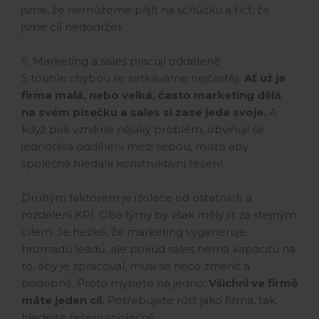
jsme, že nemůžeme přijít na schůzku a říct, že
jsme cíl nedodrželi.
5. Marketing a sales pracují odděleně
S touhle chybou se setkáváme nejčastěji.
Ať už je
firma malá, nebo velká, často marketing dělá
na svém písečku a sales si zase jede svoje.
A
když pak vznikne nějaký problém, obviňují se
jednotlivá oddělení mezi sebou, místo aby
společně hledala konstruktivní řešení.
Druhým faktorem je izolace od ostatních a
rozdělení KPI. Oba týmy by však měly jít za stejným
cílem. Je hezké, že marketing vygeneruje
hromadu leadů, ale pokud sales nemá kapacitu na
to, aby je zpracoval, musí se něco změnit a
podobně. Proto myslete na jedno:
Všichni ve firmě
máte jeden cíl.
Potřebujete růst jako firma, tak
hledejte řešení společně.