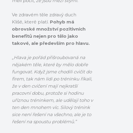
měli pocit, že jsou mezi svými.”
Ve zdravém těle zdravý duch
Klišé, které platí.
Pohyb má
obrovské množství pozitivních
benefitů nejen pro tělo jako
takové, ale především pro hlavu.
„Hlava je pořád přišroubovaná na
nějakém těle, které by mělo dobře
fungovat. Když jsme chodili cvičit do
firem, tak nám lidi po tréninku říkali,
že v den cvičení mají nejkratší
pracovní dobu, protože si hodinu
uříznou tréninkem, ale udělají toho v
ten den mnohem víc. Silový trénink
sice není řešení na všechno, ale je to
řešení na spoustu problémů.”