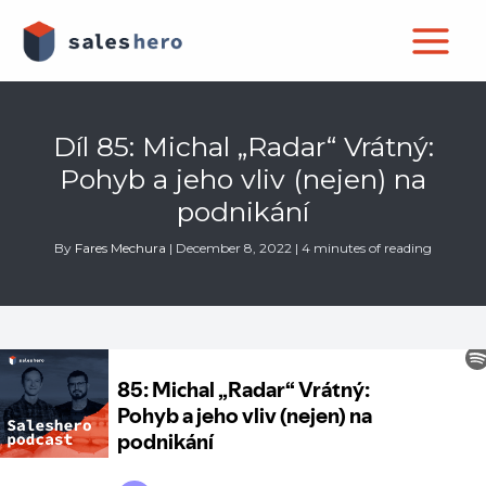
Skip
to
content
Díl 85: Michal „Radar“ Vrátný:
Pohyb a jeho vliv (nejen) na
podnikání
By
Fares Mechura
|
December 8, 2022
|
4 minutes of reading