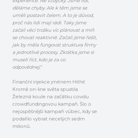
experience. Ne vždycky. Jsme lidi,
děláme chyby. Ale k těm jsme se
uměli postavit čelem. A to je důvod,
proč nás lidi mají rádi. Taky jsme
začali věci trošku víc plánovat a míň
se chovat reaktivně. Začali jsme řešit,
jak by měla fungovat struktura firmy
a jednotlivé procesy. Zkrátka jsme si
museli říct, kdo je za co
odpovědnej.
”
Finanční injekce jménem Hithit
Kromě on-line světa spustila
Železná koule na začátku covidu
crowdfundingovou kampaň. Šlo o
nejúspěšnější kampaň vůbec, kdy se
podařilo vybrat necelých sedm
milionů.