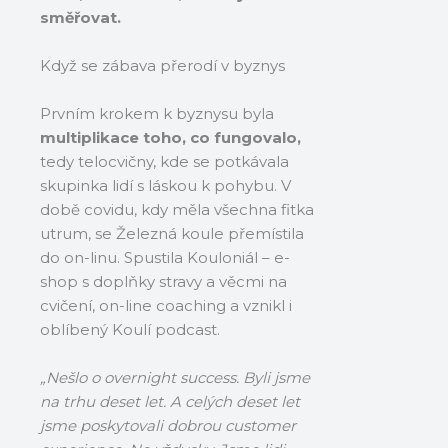
směřovat.
Když se zábava přerodí v byznys
Prvním krokem k byznysu byla
multiplikace toho, co fungovalo,
tedy telocvičny, kde se potkávala
skupinka lidí s láskou k pohybu. V
době covidu, kdy měla všechna fitka
utrum, se Železná koule přemístila
do on-linu. Spustila Kouloniál – e-
shop s doplňky stravy a věcmi na
cvičení, on-line coaching a vznikl i
oblíbený Koulí podcast.
„Nešlo o overnight success. Byli jsme
na trhu deset let. A celých deset let
jsme poskytovali dobrou customer