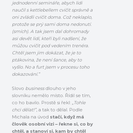
jednodenní semináře, abych lidi
naučil s kettlebellem cvičit správně a
oni zvládli cvičit doma. Což neklaplo,
protože se prý sami doma nedonutí.
(smích). A tak jsem dal dohromady
asi devět lidí, kteří byli nadšení, že
můžou cvičit pod vedením trenéra.
Chtěl jsem jim dokázat, že je to
ptákovina, že není šance, aby to
vyšlo. No a furt jsem v procesu toho
dokazování.”
Slovo
business
dlouho v jeho
slovníku nemělo místo. Řídil se tím,
co ho bavilo. Prostě si řekl:
„Tohle
chci dělat!”
, a tak to dělal.
Podle
Michala na úvod
stačí, když má
člověk osobní vizi – řekne si, co by
chtěl, a stanoví si, kam by chtěl