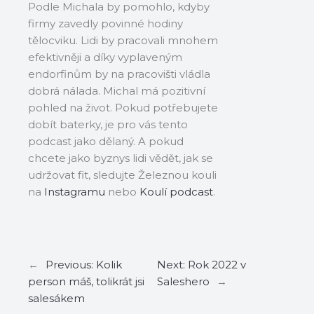
Podle Michala by pomohlo, kdyby
firmy zavedly povinné hodiny
tělocviku. Lidi by pracovali mnohem
efektivněji a díky vyplaveným
endorfinům by na pracovišti vládla
dobrá nálada. Michal má pozitivní
pohled na život. Pokud potřebujete
dobít baterky, je pro vás tento
podcast jako dělaný. A pokud
chcete jako byznys lidi vědět, jak se
udržovat fit, sledujte Železnou kouli
na
Instagramu
nebo
Koulí podcast
.
←
Previous:
Kolik
Next:
Rok 2022 v
person máš, tolikrát jsi
Saleshero
→
salesákem