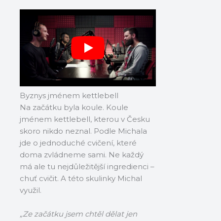
Byznys jménem kettlebell
Na začátku byla koule. Koule
jménem kettlebell, kterou v Česku
skoro nikdo neznal. Podle Michala
jde o jednoduché cvičení, které
doma zvládneme sami. Ne každý
má ale tu nejdůležitější ingredienci –
chuť cvičit. A této skulinky Michal
využil.
„Ze začátku jsem chtěl dělat jen