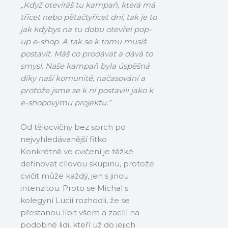
„Když otevíráš tu kampaň, která má
třicet nebo pětačtyřicet dní, tak je to
jak kdybys na tu dobu otevřel pop-
up e-shop. A tak se k tomu musíš
postavit. Máš co prodávat a dává to
smysl. Naše kampaň byla úspěšná
díky naší komunitě, načasování a
protože jsme se k ní postavili jako k
e-shopovýmu projektu.”
Od tělocvičny bez sprch po
nejvyhledávanější fitko
Konkrétně ve cvičení je těžké
definovat cílovou skupinu, protože
cvičit může každý, jen s jinou
intenzitou. Proto se Michal s
kolegyní Lucií rozhodli, že se
přestanou líbit všem a zacílí na
podobné lidi, kteří už do jejich