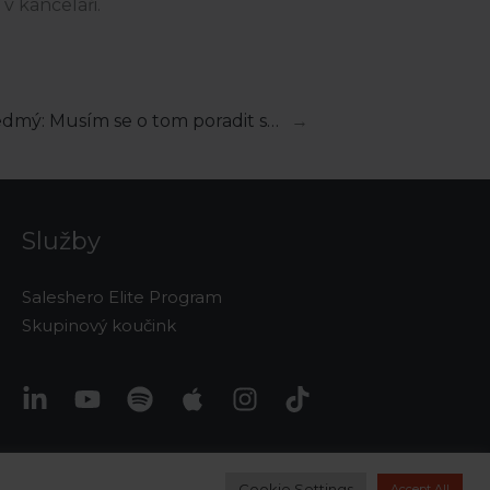
v kanceláři.
edmý: Musím se o tom poradit s…
→
Služby
Saleshero Elite Program
Skupinový koučink
Cookie Settings
Accept All