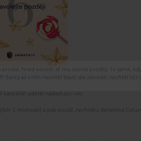
co prodal, hned odvětil, ať mu zavolá později. To samé, k
ostaňte přístup ke Cold calling kurzu zdarma ještě dne
elf. Santa se s ním nechtěl bavit, ale zároveň nechtěl být 
 kancelář, udělal následující věc:
výběr 2 možnosti) a pak použil „techniku detektiva Colu