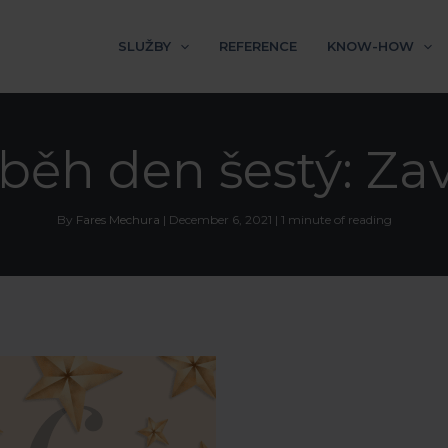
SLUŽBY
REFERENCE
KNOW-HOW
běh den šestý: Zav
By
Fares Mechura
|
December 6, 2021
|
1 minute of reading