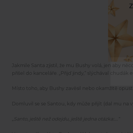
Jakmile Santa zjistil, že mu Bushy volá, jen aby ně
D
přišel do kanceláře. „Přijď jindy,“ slýchával chudák 
Místo toho, aby Bushy zavěsil nebo okamžitě opustil
Domluvil se se Santou, kdy může přijít (dal mu na 
„Santo, ještě než odejdu, ještě jedna otázka:….“