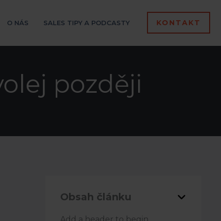
KONTAKT
O NÁS
SALES TIPY A PODCASTY
olej později
Obsah článku
Add a header to begin