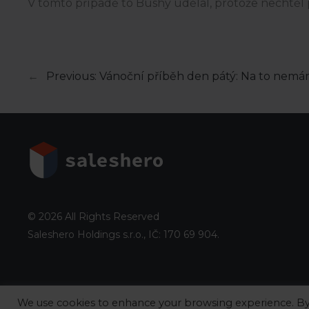
V tomto případě to Bushy udělal, protože nechtěl 
←
Previous:
Vánoční příběh den pátý: Na to nem
© 2026 All Rights Reserved
Saleshero Holdings s.r.o., IČ: 170 69 904.
We use cookies to enhance your browsing experience. By cli