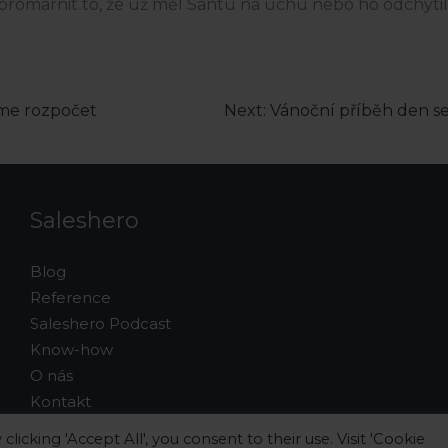
promarnit to, že už měl Santu na uchu nebo ho odchytil 
áme rozpočet
Next:
Vánoční příběh den s
Saleshero
Blog
Reference
Saleshero Podcast
Know-how
O nás
Kontakt
Ochrana osobních údajů
cking 'Accept All', you consent to their use. Visit 'Cookie