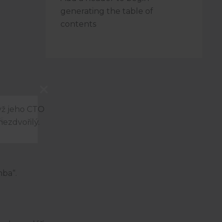
generating the table of
contents
dyž jeho CTO
s.
nezdvořilý.
mba“.